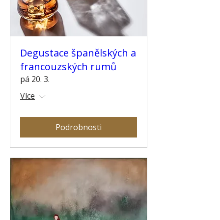
Degustace španělských a
francouzských rumů
pá 20. 3.
Více
Podrobnosti