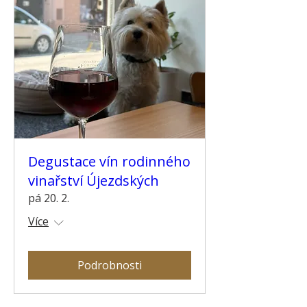
Degustace vín rodinného
vinařství Újezdských
pá 20. 2.
Více
Podrobnosti