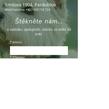
Smilova 1904, Pardubice
Mobil kavárna:
+420 602 738 724
Štěkněte nám...
o nabídku, spolupráci, cokoliv, co máte na
srdci
*
Jméno
*
Příjmení
*
E‑mail
*
Vaše zpráva