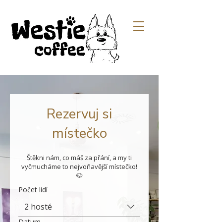
Rezervuj si
místečko
Štěkni nám, co máš za přání, a my ti
vyčmucháme to nejvoňavější místečko!
🐶
Počet lidí
2 hosté
Datum