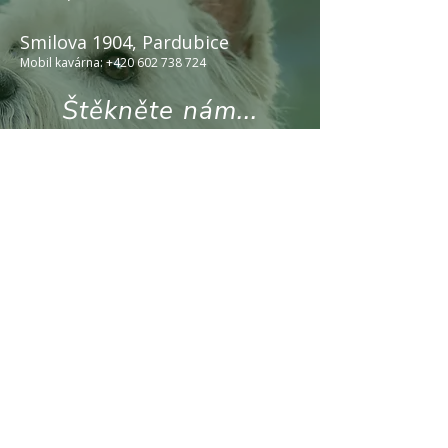
Smilova 1904, Pardubice
Mobil kavárna:
+420 602 738 724
Štěkněte nám...
o nabídku, spolupráci, cokoliv, co máte na
srdci
*
Jméno
*
Příjmení
*
E‑mail
*
Vaše zpráva