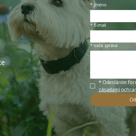
*
Jméno
*
E‑mail
*
Vaše zpráva
ce
4
*
zásadami ochran
Od