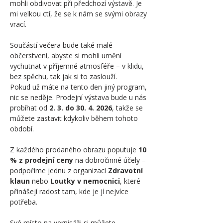
mohli obdivovat při předchozí výstavě. Je 
mi velkou ctí, že se k nám se svými obrazy 
vrací.
Součástí večera bude také malé 
občerstvení, abyste si mohli umění 
vychutnat v příjemné atmosféře – v klidu, 
bez spěchu, tak jak si to zaslouží.
Pokud už máte na tento den jiný program, 
nic se neděje. Prodejní výstava bude u nás 
probíhat od 
2. 3. do 30. 4. 2026
, takže se 
můžete zastavit kdykoliv během tohoto 
období.
Z každého prodaného obrazu poputuje 
10 
% z prodejní ceny
 na dobročinné účely – 
podpoříme jednu z organizací 
Zdravotní 
klaun
 nebo 
Loutky v nemocnici
, které 
přinášejí radost tam, kde je jí nejvíce 
potřeba.
Své místo na vernisáži si můžete 