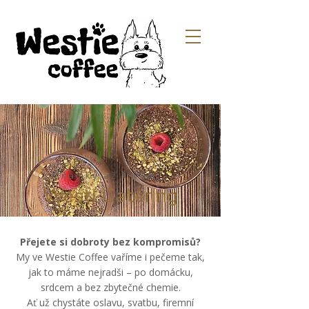
Mňamky až k vám...
Westí Catering
Přejete si dobroty bez kompromisů?
My ve Westie Coffee vaříme i pečeme tak,
jak to máme nejradši – po domácku,
srdcem a bez zbytečné chemie.
Ať už chystáte oslavu, svatbu, firemní