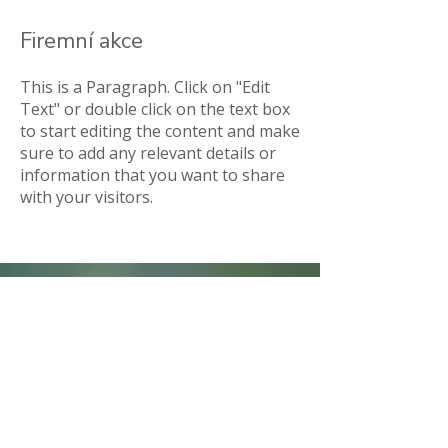
Firemní akce
This is a Paragraph. Click on "Edit
Text" or double click on the text box
to start editing the content and make
sure to add any relevant details or
information that you want to share
with your visitors.
Otevírací doba
Po - Út: 9:00 - 19:00
St - Pá: 9:00 - 20:00
Víkendy: ZAVŘENO
Smilova 1904, Pardubice