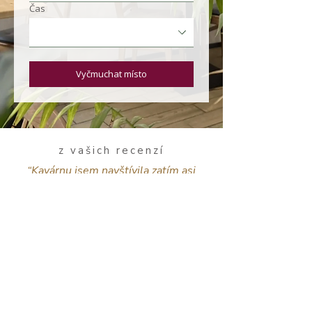
Čas
Vyčmuchat místo
z vašich recenzí
“Kavárnu jsem navštívila zatím asi
třikrát, určitě se budu vracet - úžasné
domácí koláčky, které pečou přímo
před vámi, výborná káva, milá a vždy
dobře naladěná obsluha a skvělý
přístup ke psům....”
Otevírací doba