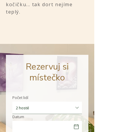
kočičku... tak dort nejíme
teplý.
Rezervuj si
místečko
Počet lidí
2 hosté
Datum