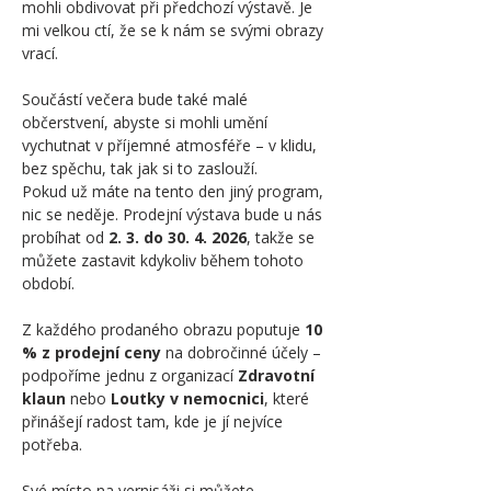
mohli obdivovat při předchozí výstavě. Je 
mi velkou ctí, že se k nám se svými obrazy 
vrací.
Součástí večera bude také malé 
občerstvení, abyste si mohli umění 
vychutnat v příjemné atmosféře – v klidu, 
bez spěchu, tak jak si to zaslouží.
Pokud už máte na tento den jiný program, 
nic se neděje. Prodejní výstava bude u nás 
probíhat od 
2. 3. do 30. 4. 2026
, takže se 
můžete zastavit kdykoliv během tohoto 
období.
Z každého prodaného obrazu poputuje 
10 
% z prodejní ceny
 na dobročinné účely – 
podpoříme jednu z organizací 
Zdravotní 
klaun
 nebo 
Loutky v nemocnici
, které 
přinášejí radost tam, kde je jí nejvíce 
potřeba.
Své místo na vernisáži si můžete 