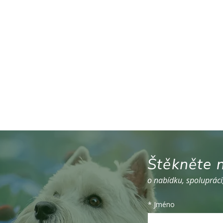
Štěkněte n
o nabídku, spolupráci
*
Jméno