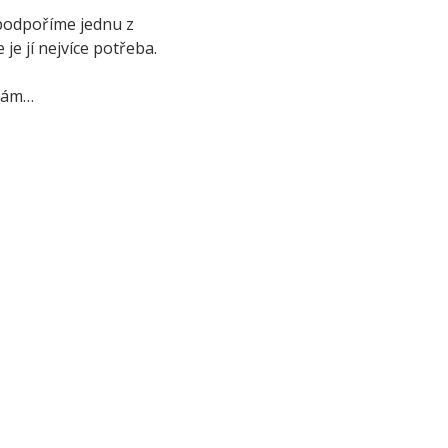
podpoříme jednu z 
 je jí nejvíce potřeba.
 nám…