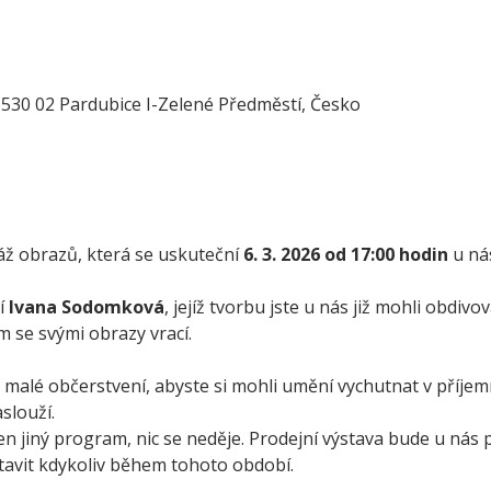
, 530 02 Pardubice I-Zelené Předměstí, Česko
áž obrazů, která se uskuteční 
6. 3. 2026 od 17:00 hodin
 u ná
 
Ivana Sodomková
, jejíž tvorbu jste u nás již mohli obdivo
ám se svými obrazy vrací.
malé občerstvení, abyste si mohli umění vychutnat v příjemn
aslouží.
n jiný program, nic se neděje. Prodejní výstava bude u nás 
tavit kdykoliv během tohoto období.