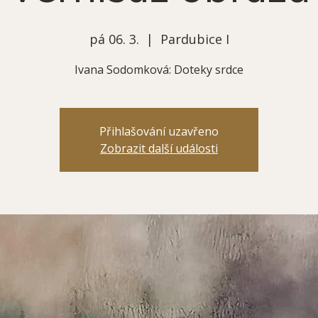
pá 06. 3.
  |  
Pardubice I
Ivana Sodomková: Doteky srdce
Přihlašování uzavřeno
Zobrazit další události