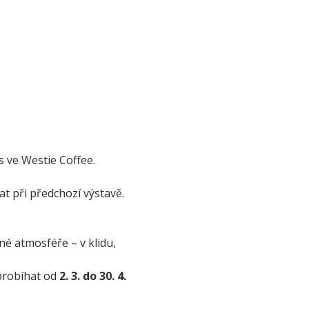
s ve Westie Coffee.
vat při předchozí výstavě. 
é atmosféře – v klidu, 
probíhat od 
2. 3. do 30. 4. 