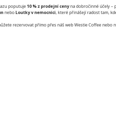
azu poputuje 
10 % z prodejní ceny
 na dobročinné účely – 
un
 nebo 
Loutky v nemocnici
, které přinášejí radost tam, kde
 můžete rezervovat přímo přes náš web Westie Coffee nebo