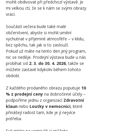
mohli obdivovat při předchozí výstavě. Je 
mi velkou ctí, že se k nám se svými obrazy 
vrací.
Součástí večera bude také malé 
občerstvení, abyste si mohli umění 
vychutnat v příjemné atmosféře – v klidu, 
bez spěchu, tak jak si to zaslouží.
Pokud už máte na tento den jiný program, 
nic se neděje. Prodejní výstava bude u nás 
probíhat od 
2. 3. do 30. 4. 2026
, takže se 
můžete zastavit kdykoliv během tohoto 
období.
Z každého prodaného obrazu poputuje 
10 
% z prodejní ceny
 na dobročinné účely – 
podpoříme jednu z organizací 
Zdravotní 
klaun
 nebo 
Loutky v nemocnici
, které 
přinášejí radost tam, kde je jí nejvíce 
potřeba.
Své místo na vernisáži si můžete 